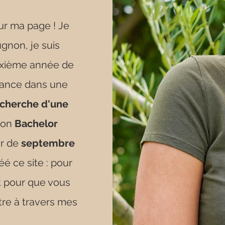
ur ma page !
Je
gnon, je suis
uxième année de
nance dans une
cherche d'une
mon
Bachelor
ir de
septembre
éé ce site : pour
t pour que vous
re à travers mes