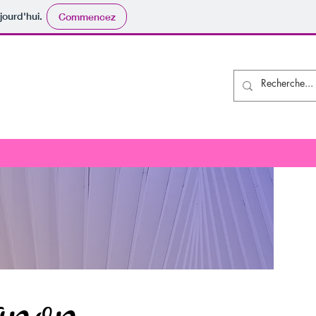
jourd'hui.
Commencez
e
gnon